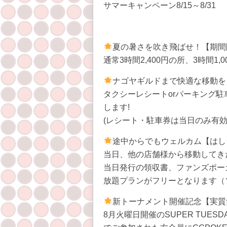
サマーキャンペーン8/15～8/31
夏の暑さを吹き飛ばせ！【期間
通常3時間2,400円の所、3時間1
ナゴヤギルドまで快適な移動を
タクシーレシートorパーキング駐
します!
(レシート・駐車券は当日のみ有
途中からでもウェルカム【はし
当日、他の店舗様から移動してき
当日発行の領収書、ファンズポー
放題プランがフリーとなります（
新トーナメント開催記念【実質
8月火曜日開催のSUPER TUESD