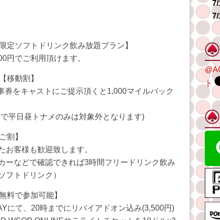
7
7
限定ソフトドリンク飲み放題プラン】
,000円でご利用頂けます。
@A
【移動割】
ト
車券をキャストにご提示頂くと1,000マイルバック
効で平日昼トナメのみは対象外となります)
ご割】
たお客様も歓迎致します。
カーなどで確認できれば3時間フリードリンク飲み
ソフトドリンク）
無料で参加可能】
AYにて、20時までにリバイアドオン込み(3,500円)