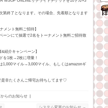
 WSOP ONLINEサテライトチケットを10ドル×3
次第終了となります。その場合、先着順となります
ーナメント無料ご招待】
ンペーンにて抽選で2名をトーナメント無料ご招待致
様&紹介キャンペーン】
ードを1枚→2枚に増量！
000マイル→3,000マイル、もしくはamazonギ
で是非たくさんご帰宅お待ちしてます♡
店からのお知らせ
|
せ
システム変更のお知らせ
→