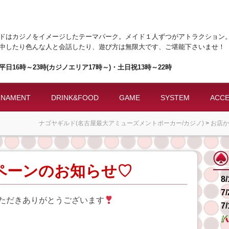
ドはカジノをイメージしたテーマパーク。メイド１人ずつがアトラクション
中したり色んな人と会話したり、遊び方は無限大です、ご堪能下さいませ！
日16時～23時(カジノエリア17時～)・土日祝13時～22時
RNAMENT
DRINK&FOOD
GAME
SYSTEM
ACC
ナゴヤギルド(名古屋最大アミューズメントポーカー/カジノ)
>
お店か
ペーンのお知らせ♡
8
7
ただきありがとうございます
7