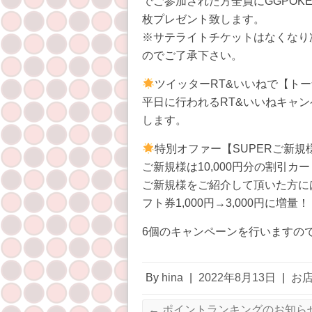
でご参加された方全員にGGPOKER
枚プレゼント致します。
※サテライトチケットはなくなり
のでご了承下さい。
ツイッターRT&いいねで【ト
平日に行われるRT&いいねキャ
します。
特別オファー【SUPERご新規
ご新規様は10,000円分の割引カ
ご新規様をご紹介して頂いた方には1,
フト券1,000円→3,000円に増量！
6個のキャンペーンを行いますの
By
hina
|
2022年8月13日
|
お
←
ポイントランキングのお知ら