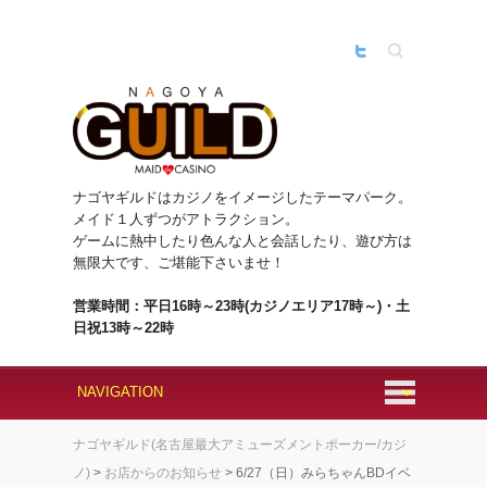
Search
ナゴヤギルドはカジノをイメージしたテーマパーク。
メイド１人ずつがアトラクション。
ゲームに熱中したり色んな人と会話したり、遊び方は
無限大です、ご堪能下さいませ！
営業時間：平日16時～23時(カジノエリア17時～)・土
日祝13時～22時
ナゴヤギルド(名古屋最大アミューズメントポーカー/カジ
ノ)
>
お店からのお知らせ
>
6/27（日）みらちゃんBDイベ