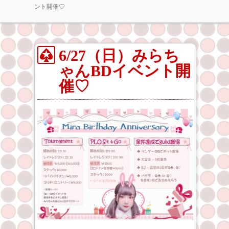
ント開催♡
6/27（日）みらち
ゃんBDイベント開
催♡