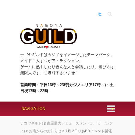
Search
ナゴヤギルドはカジノをイメージしたテーマパーク。
メイド１人ずつがアトラクション。
ゲームに熱中したり色んな人と会話したり、遊び方は
無限大です、ご堪能下さいませ！
営業時間：平日16時～23時(カジノエリア17時～)・土
日祝13時～22時
ナゴヤギルド(名古屋最大アミューズメントポーカー/カジ
ノ)
>
お店からのお知らせ
>
7月 2日りあBDイベント開催